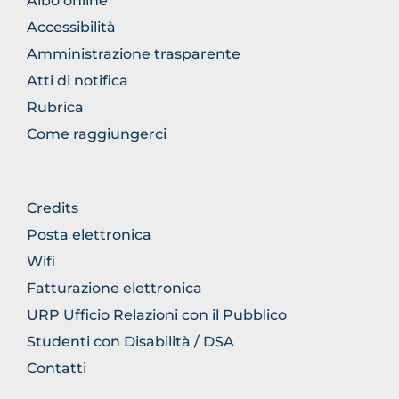
BROWSE
Albo online
THE
Accessibilità
SECTION
Amministrazione trasparente
Atti di notifica
Rubrica
Come raggiungerci
BROWSE
Credits
THE
Posta elettronica
SECTION
Wifi
Fatturazione elettronica
URP Ufficio Relazioni con il Pubblico
Studenti con Disabilità / DSA
Contatti