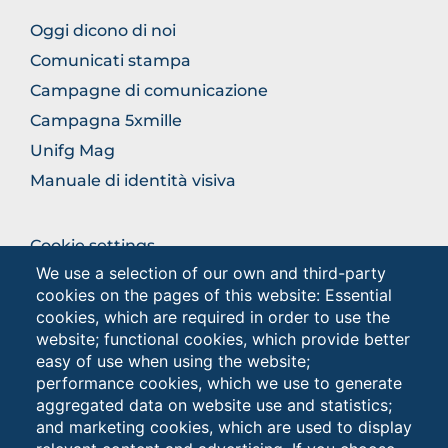
BROWSE
Oggi dicono di noi
THE
Comunicati stampa
SECTION
Campagne di comunicazione
Campagna 5xmille
Unifg Mag
Manuale di identità visiva
BROWSE
Cookie settings
THE
We use a selection of our own and third-party
Privacy
SECTION
cookies on the pages of this website: Essential
Privacy - Studenti
cookies, which are required in order to use the
website; functional cookies, which provide better
easy of use when using the website;
Browse
performance cookies, which we use to generate
the
aggregated data on website use and statistics;
section
and marketing cookies, which are used to display