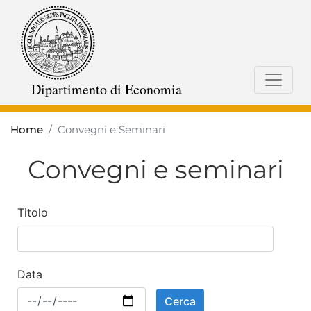
Salta
al
contenuto
principale
Dipartimento di Economia
Home
Convegni e Seminari
Convegni e seminari
Titolo
Data
Cerca