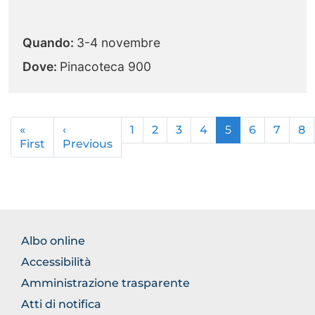
Quando:
3-4 novembre
Dove:
Pinacoteca 900
Paginazione
«
‹
1
2
3
4
5
6
7
8
First
Prima
Previous
Pagina
pagina
precedente
FOOTER
Albo online
NORMATIVA
Accessibilità
Amministrazione trasparente
Atti di notifica