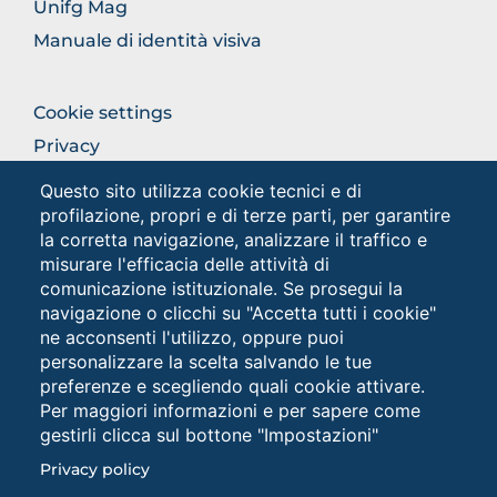
Unifg Mag
Manuale di identità visiva
FOOTER
Cookie settings
COLONNA
Privacy
DESTRA
Privacy - Studenti
Questo sito utilizza cookie tecnici e di
profilazione, propri e di terze parti, per garantire
la corretta navigazione, analizzare il traffico e
Social
misurare l'efficacia delle attività di
comunicazione istituzionale. Se prosegui la
navigazione o clicchi su "Accetta tutti i cookie"
ne acconsenti l'utilizzo, oppure puoi
personalizzare la scelta salvando le tue
preferenze e scegliendo quali cookie attivare.
Per maggiori informazioni e per sapere come
gestirli clicca sul bottone "Impostazioni"
Università degli Studi di Foggia • Via A.Gramsci 89/91 •
Privacy policy
Codice fiscale: 94045260711 • Partita IVA: 03016180717