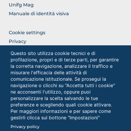
Unifg Mag
Manuale di identità visiva
FOOTER
Cookie settings
COLONNA
Privacy
DESTRA
Privacy - Studenti
Questo sito utilizza cookie tecnici e di
profilazione, propri e di terze parti, per garantire
la corretta navigazione, analizzare il traffico e
Social
misurare l'efficacia delle attività di
comunicazione istituzionale. Se prosegui la
navigazione o clicchi su "Accetta tutti i cookie"
ne acconsenti l'utilizzo, oppure puoi
personalizzare la scelta salvando le tue
preferenze e scegliendo quali cookie attivare.
Per maggiori informazioni e per sapere come
gestirli clicca sul bottone "Impostazioni"
Università degli Studi di Foggia • Via A.Gramsci 89/91 •
Privacy policy