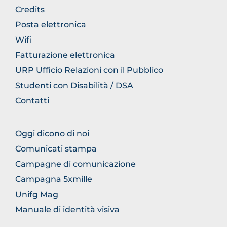
FOOTER
Credits
GENERICO
Posta elettronica
Wifi
Fatturazione elettronica
URP Ufficio Relazioni con il Pubblico
Studenti con Disabilità / DSA
Contatti
FOOTER
Oggi dicono di noi
COMUNICAZIONE
Comunicati stampa
Campagne di comunicazione
Campagna 5xmille
Unifg Mag
Manuale di identità visiva