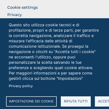
FOOTER
Cookie settings
COLONNA
Privacy
DESTRA
Privacy - Studenti
Questo sito utilizza cookie tecnici e di
profilazione, propri e di terze parti, per garantire
la corretta navigazione, analizzare il traffico e
Social
misurare l'efficacia delle attività di
comunicazione istituzionale. Se prosegui la
navigazione o clicchi su "Accetta tutti i cookie"
ne acconsenti l'utilizzo, oppure puoi
personalizzare la scelta salvando le tue
preferenze e scegliendo quali cookie attivare.
Per maggiori informazioni e per sapere come
gestirli clicca sul bottone "Impostazioni"
Università degli Studi di Foggia • Via A.Gramsci 89/91 •
Privacy policy
Codice fiscale: 94045260711 • Partita IVA: 03016180717
PEC: protocollo@cert.unifg.it • Webmaster:
servizioweb@unifg.it
IMPOSTAZIONE DEI COOKIE
RIFIUTA TUTTI
ACCET
Cookies
settings