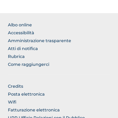
FOOTER
Albo online
NORMATIVA
Accessibilità
Amministrazione trasparente
Atti di notifica
Rubrica
Come raggiungerci
FOOTER
Credits
GENERICO
Posta elettronica
Wifi
Fatturazione elettronica
URP Ufficio Relazioni con il Pubblico