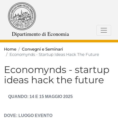
Salta
al
contenuto
principale
Dipartimento di Economia
Home
Convegni e Seminari
Economynds - Startup Ideas Hack The Future
Economynds - startup
ideas hack the future
DATA
14 E 15 MAGGIO 2025
EVENTO
ESPOSTA
LUOGO EVENTO