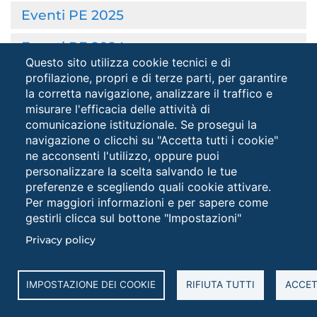
Eventi PE 2025
Eventi PE 2024
Questo sito utilizza cookie tecnici e di
Eventi PE 2023
profilazione, propri e di terze parti, per garantire
la corretta navigazione, analizzare il traffico e
Eventi PE 2022
misurare l'efficacia delle attività di
comunicazione istituzionale. Se prosegui la
Eventi PE 2021
navigazione o clicchi su "Accetta tutti i cookie"
ne acconsenti l'utilizzo, oppure puoi
Eventi PE anni precedenti
personalizzare la scelta salvando le tue
preferenze e scegliendo quali cookie attivare.
Maths Challenge
Per maggiori informazioni e per sapere come
gestirli clicca sul bottone "Impostazioni"
Privacy policy
FOOTER
Albo online
IMPOSTAZIONE DEI COOKIE
RIFIUTA TUTTI
ACCET
Cookies
NORMATIVA
settings
Accessibilità
button