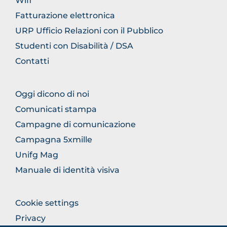
Wifi
Fatturazione elettronica
URP Ufficio Relazioni con il Pubblico
Studenti con Disabilità / DSA
Contatti
FOOTER
Oggi dicono di noi
COMUNICAZIONE
Comunicati stampa
Campagne di comunicazione
Campagna 5xmille
Unifg Mag
Manuale di identità visiva
FOOTER
Cookie settings
COLONNA
Privacy
DESTRA