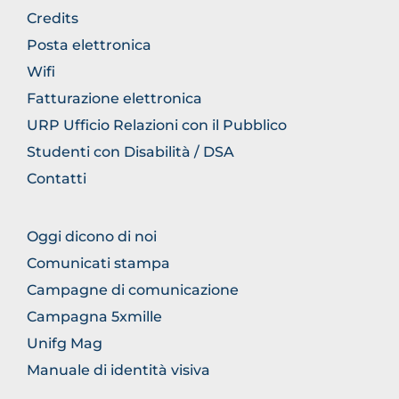
BROWSE
Credits
THE
Posta elettronica
SECTION
Wifi
Fatturazione elettronica
URP Ufficio Relazioni con il Pubblico
Studenti con Disabilità / DSA
Contatti
BROWSE
Oggi dicono di noi
THE
Comunicati stampa
SECTION
Campagne di comunicazione
Campagna 5xmille
Unifg Mag
Manuale di identità visiva