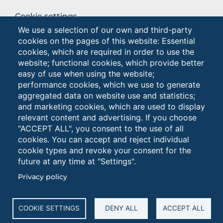
BROWSE
Cookie settings
THE
We use a selection of our own and third-party
Privacy
SECTION
cookies on the pages of this website: Essential
Privacy - Studenti
cookies, which are required in order to use the
website; functional cookies, which provide better
easy of use when using the website;
Browse
performance cookies, which we use to generate
the
aggregated data on website use and statistics;
section
and marketing cookies, which are used to display
relevant content and advertising. If you choose
"ACCEPT ALL", you consent to the use of all
cookies. You can accept and reject individual
cookie types and revoke your consent for the
future at any time at "Settings".
Università degli Studi di Foggia • Via A.Gramsci 89/91 •
Privacy policy
Codice fiscale: 94045260711 • Partita IVA: 03016180717
PEC: protocollo@cert.unifg.it • Webmaster:
servizioweb@unifg.it
COOKIE SETTINGS
DENY ALL
ACCEPT ALL
Cookies
settings